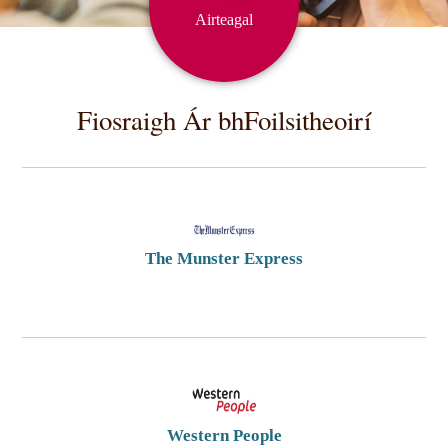
Airteagal
Fiosraigh Ár bhFoilsitheoirí
The Munster Express
Western People