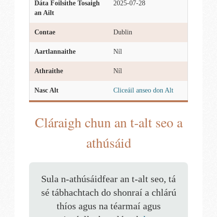
Dáta Foilsithe Tosaigh
2025-07-28
an Ailt
Contae
Dublin
Aartlannaithe
Níl
Athraithe
Níl
Nasc Alt
Cliceáil anseo don Alt
Cláraigh chun an t-alt seo a
athúsáid
Sula n-athúsáidfear an t-alt seo, tá
sé tábhachtach do shonraí a chlárú
thíos agus na téarmaí agus