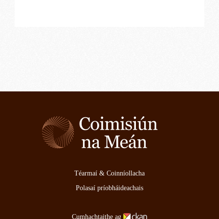
Téarmaí & Coinníollacha
Polasaí príobháideachais
Cumhachtaithe ag