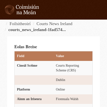
Skip
to
content
Tog
navi
Foilsitheoirí
Courts News Ireland
courts_news_ireland-1fad574...
Eolas Breise
Field
Value
Cineál Scéime
Courts Reporting
Scheme (CRS)
Dublin
Platform
Online
Ainm an Iriseora
Fionnuala Walsh