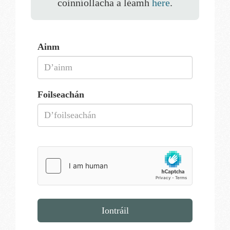
coinníollacha a léamh
here
.
Ainm
Foilseachán
Iontráil