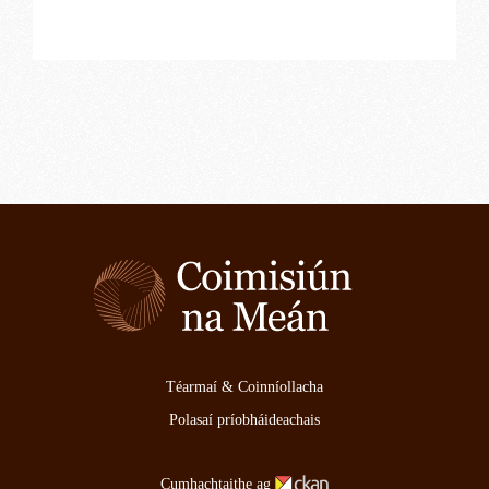
Téarmaí & Coinníollacha
Polasaí príobháideachais
Cumhachtaithe ag