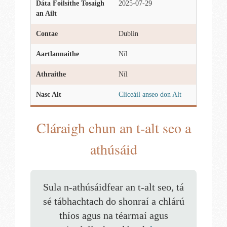
Dáta Foilsithe Tosaigh
2025-07-29
an Ailt
Contae
Dublin
Aartlannaithe
Níl
Athraithe
Níl
Nasc Alt
Cliceáil anseo don Alt
Cláraigh chun an t-alt seo a
athúsáid
Sula n-athúsáidfear an t-alt seo, tá
sé tábhachtach do shonraí a chlárú
thíos agus na téarmaí agus