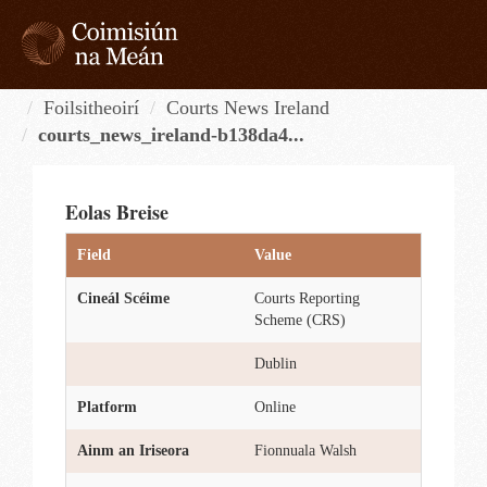
Skip
to
content
Tog
navi
Foilsitheoirí
Courts News Ireland
courts_news_ireland-b138da4...
Eolas Breise
Field
Value
Cineál Scéime
Courts Reporting
Scheme (CRS)
Dublin
Platform
Online
Ainm an Iriseora
Fionnuala Walsh