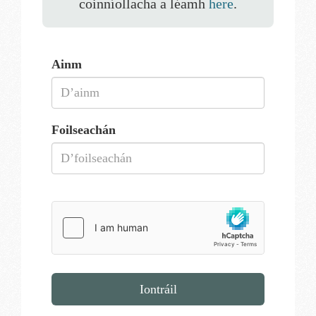
coinníollacha a léamh
here
.
Ainm
Foilseachán
Iontráil