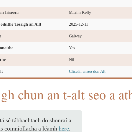
n Iriseora
Maxim Kelly
oilsithe Tosaigh an Ailt
2025-12-11
e
Galway
nnaithe
Yes
the
Níl
lt
Cliceáil anseo don Alt
igh chun an t-alt seo a at
 tá sé tábhachtach do shonraí a
us coinníollacha a léamh
here
.