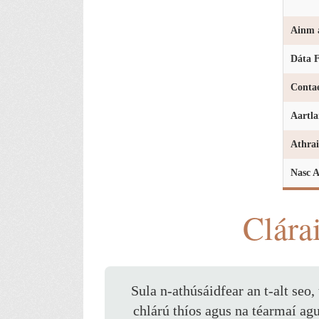
Ainm a
Dáta F
Conta
Aartla
Athrai
Nasc A
Clára
Sula n-athúsáidfear an t-alt seo,
chlárú thíos agus na téarmaí ag