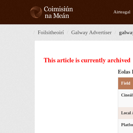
Skip
to
Airteagal
content
Foilsitheoirí
Galway Advertiser
galwa
This article is currently archived
Eolas 
Field
Cineál
Local 
Platf