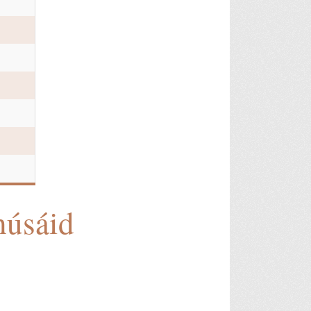
húsáid