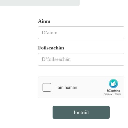
Ainm
Foilseachán
Iontráil