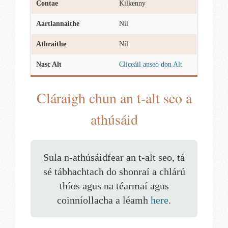
Contae
Kilkenny
Aartlannaithe
Níl
Athraithe
Níl
Nasc Alt
Cliceáil anseo don Alt
Cláraigh chun an t-alt seo a
athúsáid
Sula n-athúsáidfear an t-alt seo, tá
sé tábhachtach do shonraí a chlárú
thíos agus na téarmaí agus
coinníollacha a léamh
here
.