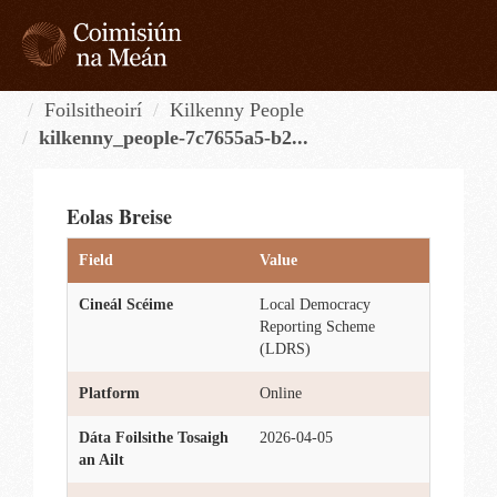
Skip
to
content
Tog
navi
Foilsitheoirí
Kilkenny People
kilkenny_people-7c7655a5-b2...
Eolas Breise
Field
Value
Cineál Scéime
Local Democracy
Reporting Scheme
(LDRS)
Platform
Online
Dáta Foilsithe Tosaigh
2026-04-05
an Ailt