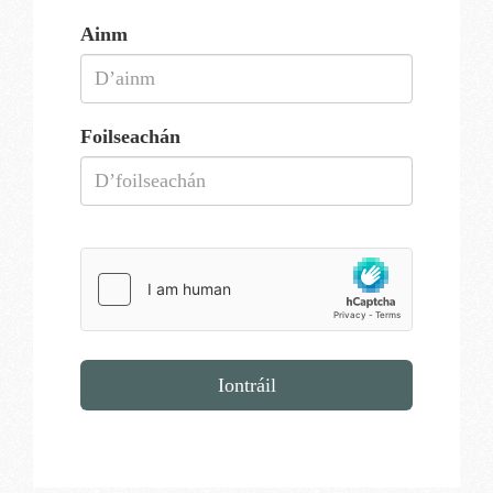
Ainm
Foilseachán
Iontráil