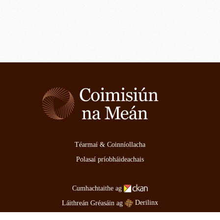
Téarmaí & Coinníollacha
Polasaí príobháideachais
Cumhachtaithe ag
Derilinx
Láithreán Gréasáin ag
Logáil isteach