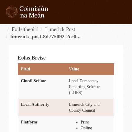
Skip
to
content
Tog
navi
Foilsitheoirí
Limerick Post
limerick_post-8d775092-2cc0...
Eolas Breise
Field
Value
Cineál Scéime
Local Democracy
Reporting Scheme
(LDRS)
Local Authority
Limerick City and
County Council
Platform
Print
Online