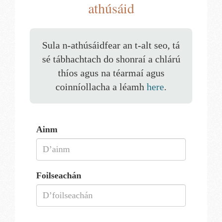
athúsáid
Sula n-athúsáidfear an t-alt seo, tá
sé tábhachtach do shonraí a chlárú
thíos agus na téarmaí agus
coinníollacha a léamh
here
.
Ainm
Foilseachán