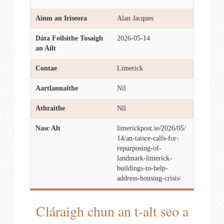
Ainm an Iriseora
Alan Jacques
Dáta Foilsithe Tosaigh
2026-05-14
an Ailt
Contae
Limerick
Aartlannaithe
Níl
Athraithe
Níl
Nasc Alt
limerickpost.ie/2026/05/
14/an-taisce-calls-for-
repurposing-of-
landmark-limerick-
buildings-to-help-
address-housing-crisis/
Cláraigh chun an t-alt seo a