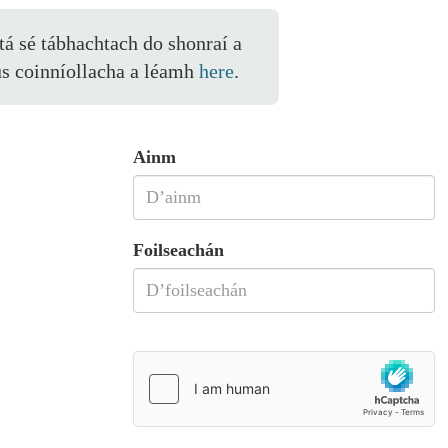
 tá sé tábhachtach do shonraí a
us coinníollacha a léamh
here
.
Ainm
Foilseachán