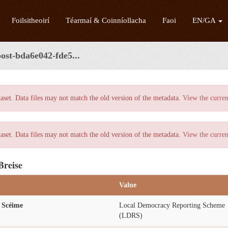
Foilsitheoirí
Téarmaí & Coinníollacha
Faoi
EN/GA
ost-bda6e042-fde5...
taset. Data files may not match the old version of the metadata.
View the curren
taset. Data files may not match the old version of the metadata.
View the curren
Breise
Value
 Scéime
Local Democracy Reporting Scheme
(LDRS)