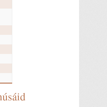
húsáid