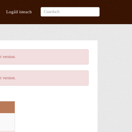
Logáil isteach
t version
.
t version
.