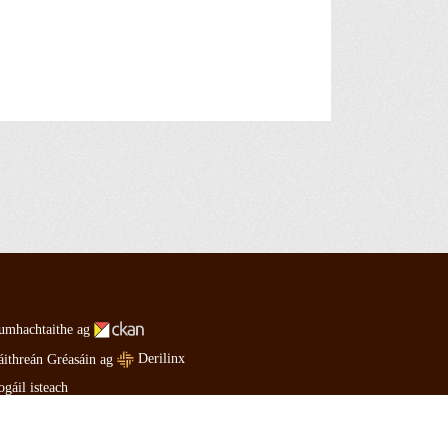
umhachtaithe ag
Derilinx
áithreán Gréasáin ag
ogáil isteach