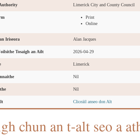
Authority
Limerick City and County Council
orm
Print
Online
n Iriseora
Alan Jacques
oilsithe Tosaigh an Ailt
2026-04-29
e
Limerick
nnaithe
Níl
the
Níl
lt
Cliceáil anseo don Alt
igh chun an t-alt seo a at