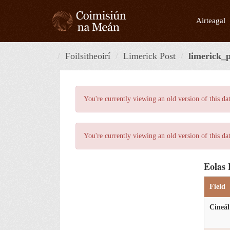
Skip
to
Airteagal
content
Foilsitheoirí
Limerick Post
limerick_p
You're currently viewing an old version of this da
You're currently viewing an old version of this da
Eolas 
Field
Cineál