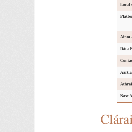
Local 
Platf
Ainm a
Dáta F
Conta
Aartla
Athrai
Nasc A
Clára