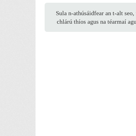
Sula n-athúsáidfear an t-alt seo,
chlárú thíos agus na téarmaí ag