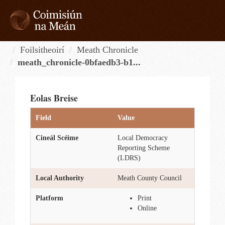
Skip
to
content
Tog
navi
Foilsitheoirí
Meath Chronicle
meath_chronicle-0bfaedb3-b1...
Eolas Breise
Field
Value
Cineál Scéime
Local Democracy
Reporting Scheme
(LDRS)
Local Authority
Meath County Council
Platform
Print
Online