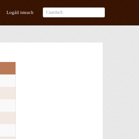
Logáil isteach