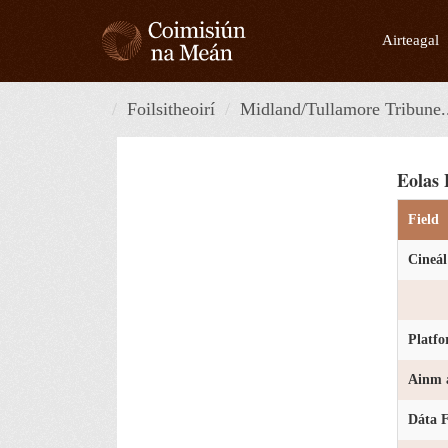
Skip
to
Airteagal
content
Foilsitheoirí
Midland/Tullamore Tribune.
Eolas 
Field
Cineál
Platf
Ainm a
Dáta F