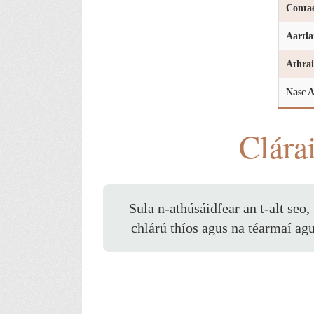
Conta
Aartla
Athrai
Nasc A
Clára
Sula n-athúsáidfear an t-alt seo,
chlárú thíos agus na téarmaí ag