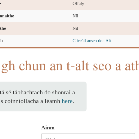
e
Offaly
nnaithe
Níl
the
Níl
lt
Cliceáil anseo don Alt
igh chun an t-alt seo a at
 tá sé tábhachtach do shonraí a
us coinníollacha a léamh
here
.
Ainm