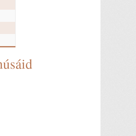
húsáid