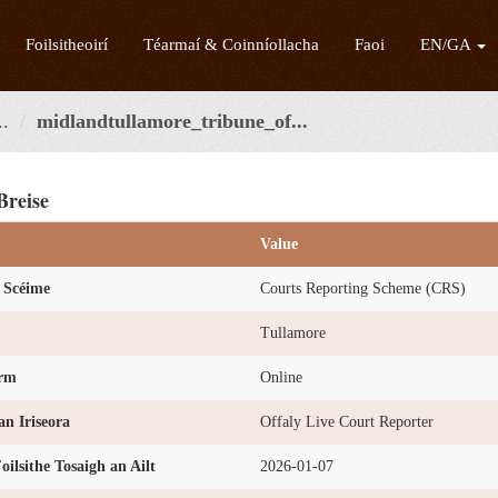
Foilsitheoirí
Téarmaí & Coinníollacha
Faoi
EN/GA
..
midlandtullamore_tribune_of...
Breise
Value
 Scéime
Courts Reporting Scheme (CRS)
Tullamore
orm
Online
n Iriseora
Offaly Live Court Reporter
oilsithe Tosaigh an Ailt
2026-01-07