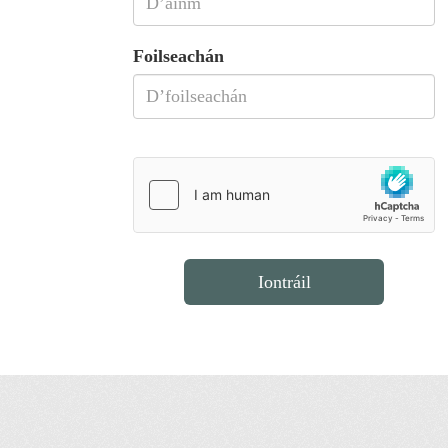
Foilseachán
Iontráil