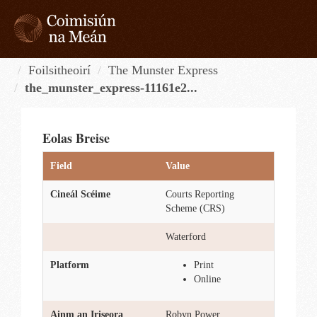
Skip
to
content
Tog
navi
Foilsitheoirí
The Munster Express
the_munster_express-11161e2...
Eolas Breise
Field
Value
Cineál Scéime
Courts Reporting
Scheme (CRS)
Waterford
Platform
Print
Online
Ainm an Iriseora
Robyn Power