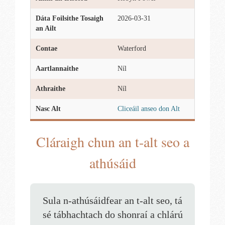
Dáta Foilsithe Tosaigh
2026-03-31
an Ailt
Contae
Waterford
Aartlannaithe
Níl
Athraithe
Níl
Nasc Alt
Cliceáil anseo don Alt
Cláraigh chun an t-alt seo a
athúsáid
Sula n-athúsáidfear an t-alt seo, tá
sé tábhachtach do shonraí a chlárú