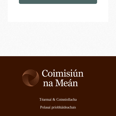
Téarmaí & Coinníollacha
Polasaí príobháideachais