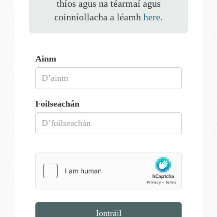
thíos agus na téarmaí agus
coinníollacha a léamh
here
.
Ainm
Foilseachán
Iontráil