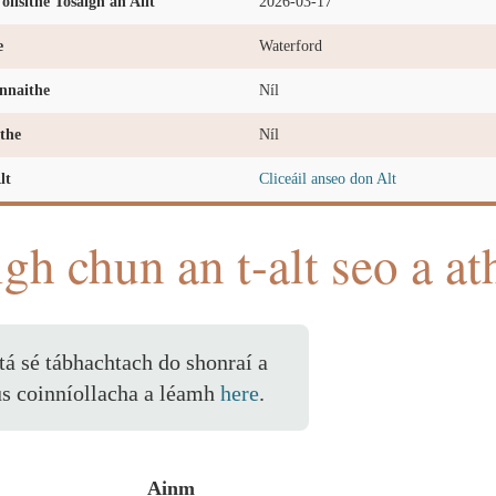
oilsithe Tosaigh an Ailt
2026-03-17
e
Waterford
nnaithe
Níl
the
Níl
lt
Cliceáil anseo don Alt
igh chun an t-alt seo a at
 tá sé tábhachtach do shonraí a
us coinníollacha a léamh
here
.
Ainm