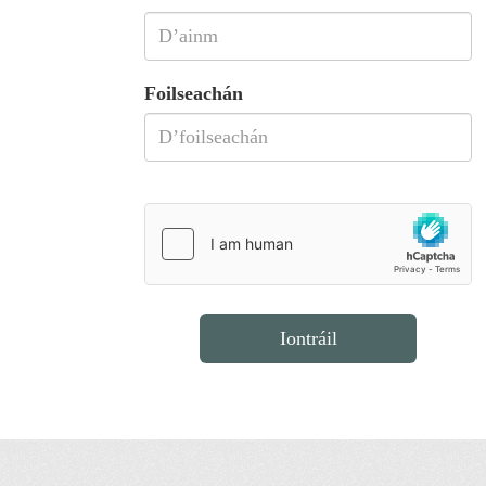
Foilseachán
Iontráil