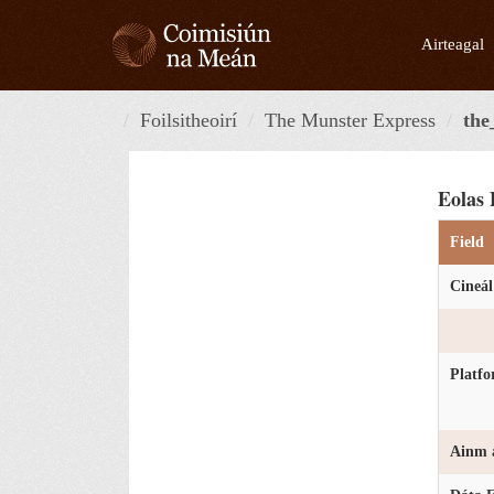
Skip
to
Airteagal
content
Foilsitheoirí
The Munster Express
the
Eolas 
Field
Cineál
Platf
Ainm a