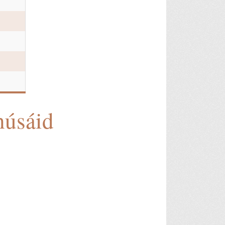
húsáid