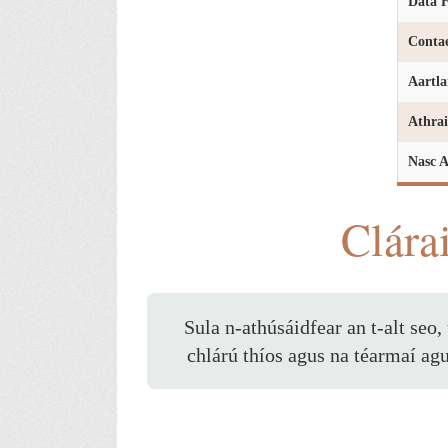
Dáta F
Conta
Aartla
Athrai
Nasc A
Clára
Sula n-athúsáidfear an t-alt seo,
chlárú thíos agus na téarmaí ag