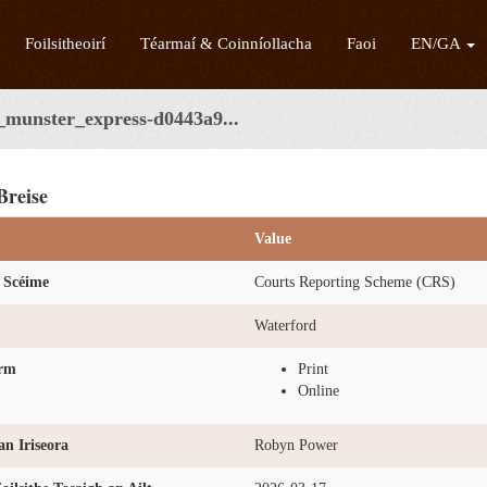
Foilsitheoirí
Téarmaí & Coinníollacha
Faoi
EN/GA
_munster_express-d0443a9...
Breise
Value
 Scéime
Courts Reporting Scheme (CRS)
Waterford
orm
Print
Online
n Iriseora
Robyn Power