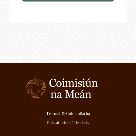
Téarmaí & Coinníollacha
Polasaí príobháideachais