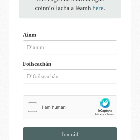
coinníollacha a léamh
here
.
Ainm
Foilseachán
Iontráil