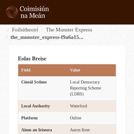
Skip
to
content
Tog
navi
Foilsitheoirí
The Munster Express
the_munster_express-f9a6a15...
Eolas Breise
Field
Value
Cineál Scéime
Local Democracy
Reporting Scheme
(LDRS)
Local Authority
Waterford
Platform
Online
Ainm an Iriseora
Aaron Kent