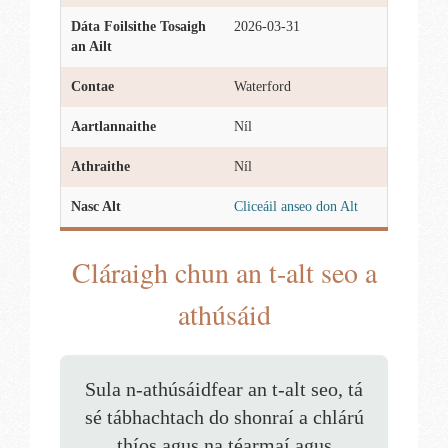
Dáta Foilsithe Tosaigh
2026-03-31
an Ailt
Contae
Waterford
Aartlannaithe
Níl
Athraithe
Níl
Nasc Alt
Cliceáil anseo don Alt
Cláraigh chun an t-alt seo a
athúsáid
Sula n-athúsáidfear an t-alt seo, tá
sé tábhachtach do shonraí a chlárú
thíos agus na téarmaí agus