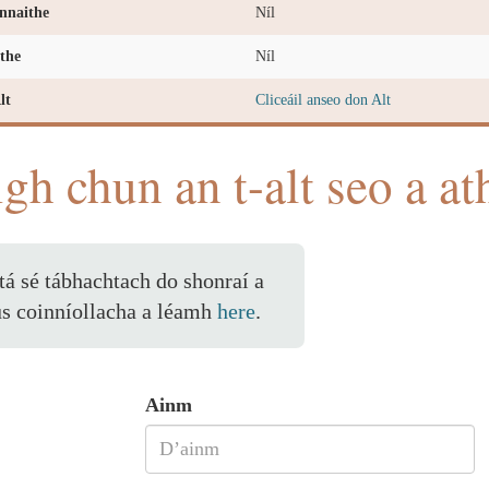
nnaithe
Níl
the
Níl
lt
Cliceáil anseo don Alt
igh chun an t-alt seo a at
 tá sé tábhachtach do shonraí a
us coinníollacha a léamh
here
.
Ainm