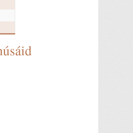
húsáid