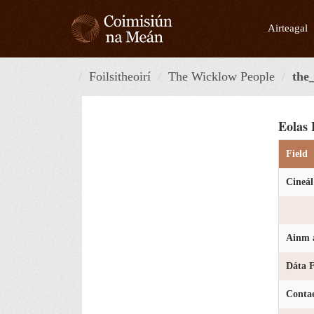
Skip
to
Airteagal
content
Foilsitheoirí
The Wicklow People
the
Eolas 
Field
Cineál
Ainm a
Dáta F
Conta