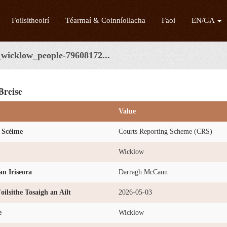
Foilsitheoirí
Téarmaí & Coinníollacha
Faoi
EN/GA
_wicklow_people-79608172...
Breise
Value
 Scéime
Courts Reporting Scheme (CRS)
Wicklow
n Iriseora
Darragh McCann
oilsithe Tosaigh an Ailt
2026-05-03
e
Wicklow