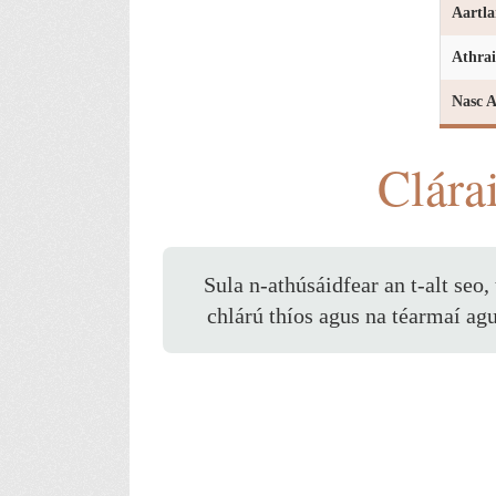
Aartla
Athrai
Nasc A
Clára
Sula n-athúsáidfear an t-alt seo,
chlárú thíos agus na téarmaí ag