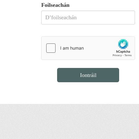
Foilseachán
Iontráil