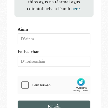
thíos agus na téarmaí agus
coinníollacha a léamh
here
.
Ainm
Foilseachán
Iontráil