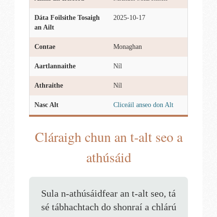
Dáta Foilsithe Tosaigh
2025-10-17
an Ailt
Contae
Monaghan
Aartlannaithe
Níl
Athraithe
Níl
Nasc Alt
Cliceáil anseo don Alt
Cláraigh chun an t-alt seo a
athúsáid
Sula n-athúsáidfear an t-alt seo, tá
sé tábhachtach do shonraí a chlárú