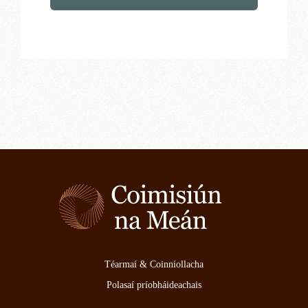
Téarmaí & Coinníollacha
Polasaí príobháideachais