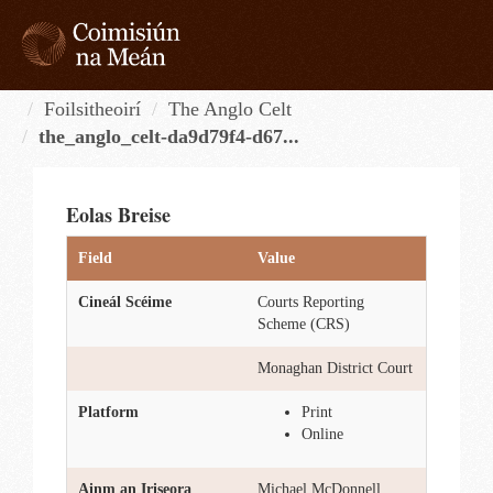
Skip
to
content
Tog
navi
Foilsitheoirí
The Anglo Celt
the_anglo_celt-da9d79f4-d67...
Eolas Breise
Field
Value
Cineál Scéime
Courts Reporting
Scheme (CRS)
Monaghan District Court
Platform
Print
Online
Ainm an Iriseora
Michael McDonnell